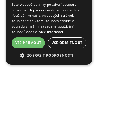
ENGLISH
Tyto webové stránky používají soubory
cookie ke zlepšení uživatelského zážitku.
GERMAN
Používáním našich webových stránek
souhlasíte se všemi soubory cookie v
RUSSIAN
souladu s našimi zásadami používání
souborů cookie.
Více informací
VŠE PŘIJMOUT
VŠE ODMÍTNOUT
ZOBRAZIT PODROBNOSTI
OTEVŘE
OTEVŘE
MODIFY/CANCEL BOOKING
RESTART BOOKING
SE
SE
V
V
NOVÉM
NOVÉM
EA Hotel Tosca
OKNĚ
OKNĚ
Blanická 718/10, Prague
Czech Republic